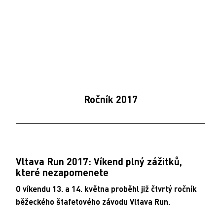
cs
En
MENU
Ročník 2017
Vltava Run 2017: Víkend plný zážitků,
které nezapomenete
O víkendu 13. a 14. května proběhl již čtvrtý ročník
běžeckého štafetového závodu Vltava Run.