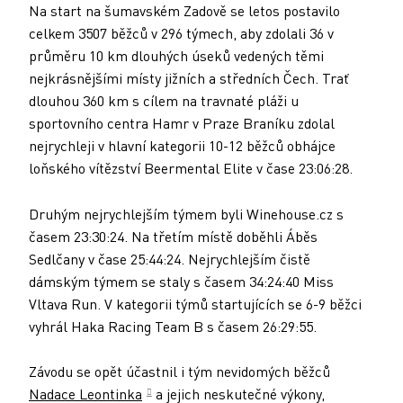
Na start na šumavském Zadově se letos postavilo
celkem 3507 běžců v 296 týmech, aby zdolali 36 v
průměru 10 km dlouhých úseků vedených těmi
nejkrásnějšími místy jižních a středních Čech. Trať
dlouhou 360 km s cílem na travnaté pláži u
sportovního centra Hamr v Praze Braníku zdolal
nejrychleji v hlavní kategorii 10-12 běžců obhájce
loňského vítězství Beermental Elite v čase 23:06:28.
Druhým nejrychlejším týmem byli Winehouse.cz s
časem 23:30:24. Na třetím místě doběhli Áběs
Sedlčany v čase 25:44:24. Nejrychlejším čistě
dámským týmem se staly s časem 34:24:40 Miss
Vltava Run. V kategorii týmů startujících se 6-9 běžci
vyhrál Haka Racing Team B s časem 26:29:55.
Závodu se opět účastnil i tým nevidomých běžců
Nadace Leontinka
a jejich neskutečné výkony,