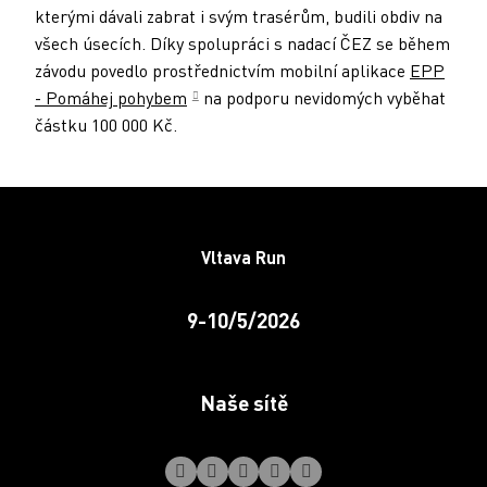
kterými dávali zabrat i svým trasérům, budili obdiv na
všech úsecích. Díky spolupráci s nadací ČEZ se během
závodu povedlo prostřednictvím mobilní aplikace
EPP
- Pomáhej pohybem
na podporu nevidomých vyběhat
částku 100 000 Kč.
Vltava Run
9-10/5/2026
Naše sítě