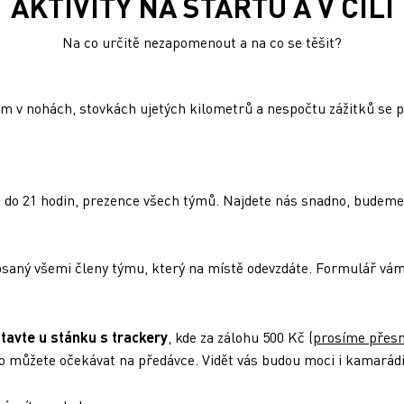
AKTIVITY NA STARTU A V CÍLI
Na co určitě nezapomenout a na co se těšit?
km v nohách, stovkách ujetých kilometrů a nespočtu zážitků se p
d 16 do 21 hodin, prezence všech týmů. Najdete nás snadno, bud
psaný všemi členy týmu, který na místě odevzdáte. Formulář vám d
tavte u stánku s trackery
, kde za zálohu 500 Kč (
prosíme přes
y ho můžete očekávat na předávce. Vidět vás budou moci i kamarádi