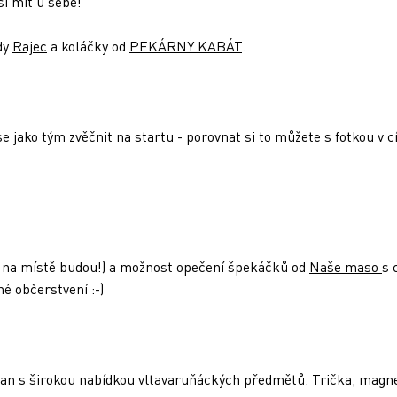
sí mít u sebe!
dy
Rajec
a koláčky od
PEKÁRNY KABÁT
.
se jako tým zvěčnit na startu - porovnat si to můžete s fotkou v cí
či na místě budou!) a možnost opečení špekáčků od
Naše maso
s 
né občerstvení :-)
n s širokou nabídkou vltavaruňáckých předmětů. Trička, magnetky