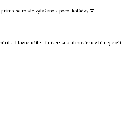
, přímo na místě vytažené z pece, koláčky.💙
řit a hlavně užít si finišerskou atmosféru v té nejlepší