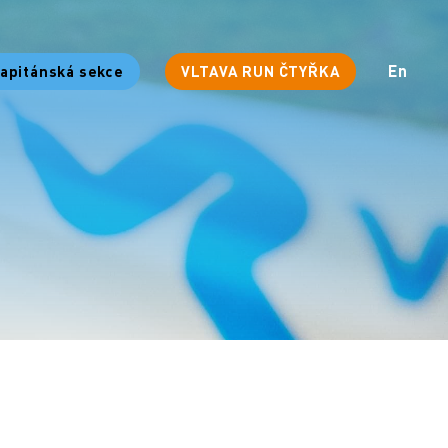
cs
En
apitánská sekce
VLTAVA RUN ČTYŘKA