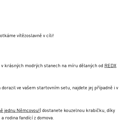
otkáme vítězoslavně v cíli!
eme v krásných modrých stanech na míru dělaných od
REDX
orazil ve vašem startovním setu, najdete jej případně i v
ně jednu Němcovou!
) dostanete kouzelnou krabičku, díky
 a rodina fandící z domova.