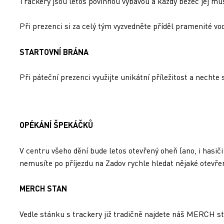
Trackery jsou letos povinnou výbavou a každý běžec jej mu
Při prezenci si za celý tým vyzvedněte příděl pramenité vo
STARTOVNÍ BRÁNA
Při páteční prezenci využijte unikátní příležitost a nechte 
OPÉKÁNÍ ŠPEKÁČKŮ
V centru všeho dění bude letos otevřený oheň (ano, i hasi
nemusíte po příjezdu na Zadov rychle hledat nějaké otevře
MERCH STAN
Vedle stánku s trackery již tradičně najdete náš MERCH sta