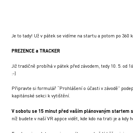
Je to tady! Už v pátek se vidíme na startu a potom po 360 
PREZENCE a TRACKER
Již tradičně probíhá v pátek před závodem, tedy 10. 5. o
:-)
Připravte si formulář “Prohlášení o účasti v závodě” pode
kapitánské sekci k vytištění.
V sobotu se 15 minut před vaším plánovaným startem s
níž budete v naší VR appce vidět, kde kdo na trati je a kd