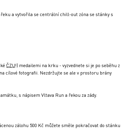
řeku a vytvořila se centrální chill-out zóna se stánky s
cké
ČZU
!) medailemi na krku - vyzvednete si je po seběhu z
 cílové fotografii. Nezdržujte se ale v prostoru brány
 památku, s nápisem Vltava Run a řekou za zády.
vrácenou zálohu 500 Kč můžete směle pokračovat do stánku