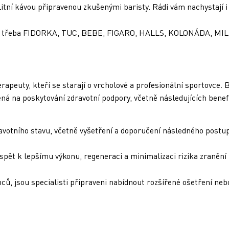
kvalitní kávou připravenou zkušenými baristy. Rádi vám nachystají
broty, třeba FIDORKA, TUC, BEBE, FIGARO, HALLS, KOLONÁDA,
oterapeuty, kteří se starají o vrcholové a profesionální sportovce.
á na poskytování zdravotní podpory, včetně následujících benef
avotního stavu, včetně vyšetření a doporučení následného postu
pět k lepšímu výkonu, regeneraci a minimalizaci rizika zranění
ů, jsou specialisti připraveni nabídnout rozšířené ošetření nebo