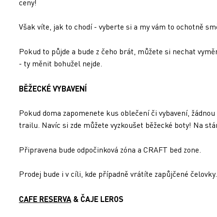
ceny!
Však víte, jak to chodí - vyberte si a my vám to ochotně s
Pokud to půjde a bude z čeho brát, můžete si nechat vyměni
- ty měnit bohužel nejde.
BĚŽECKÉ VYBAVENÍ
Pokud doma zapomenete kus oblečení či vybavení, žádnou
trailu. Navíc si zde můžete vyzkoušet běžecké boty! Na stánk
Připravena bude odpočinková zóna a CRAFT bed zone.
Prodej bude i v cíli, kde případně vrátíte zapůjčené čelovky.
CAFE RESERVA
& ČAJE LEROS