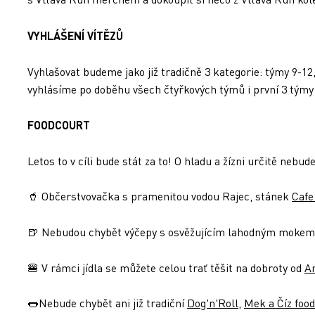
VYHLÁŠENÍ VÍTĚZŮ
Vyhlašovat budeme jako již tradičně 3 kategorie: týmy 9-12
vyhlásíme po doběhu všech čtyřkových týmů i první 3 tým
FOODCOURT
Letos to v cíli bude stát za to! O hladu a žízni určitě nebud
🥤 Občerstvovačka s pramenitou vodou Rajec, stánek
Cafe
🍺 Nebudou chybět výčepy s osvěžujícím lahodným mokem 
🍔 V rámci jídla se můžete celou trať těšit na dobroty od
A
🌭Nebude chybět ani již tradiční
Dog'n'Roll
,
Mek a Číz food