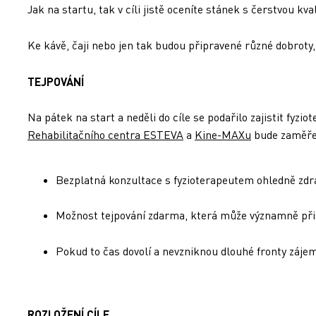
Jak na startu, tak v cíli jistě oceníte stánek s čerstvou 
Ke kávě, čaji nebo jen tak budou připravené různé do
TEJPOVÁNÍ
Na pátek na start a neděli do cíle se podařilo zajistit fyzi
Rehabilitačního centra ESTEVA
a
Kine-MAXu
bude zaměřen
Bezplatná konzultace s fyzioterapeutem ohledně zdr
Možnost tejpování zdarma, která může významně přis
Pokud to čas dovolí a nevzniknou dlouhé fronty zájemc
ROZLOŽENÍ CÍLE