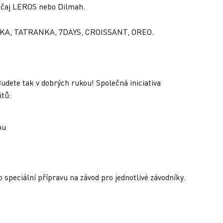
 i čaj LEROS nebo Dilmah.
 MILKA, TATRANKA, 7DAYS, CROISSANT, OREO.
 Budete tak v dobrých rukou! Společná iniciativa
itů:
pu
 speciální přípravu na závod pro jednotlivé závodníky.