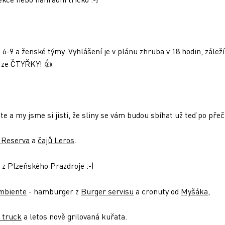
, 6-9 a ženské týmy. Vyhlášení je v plánu zhruba v 18 hodin, zál
y ze ČTYŘKY! 👍
ete a my jsme si jisti, že sliny se vám budou sbíhat už teď po pře
 Reserva
a
čajů Leros
.
z Plzeňského Prazdroje :-)
mbiente
- hamburger z
Burger servisu
a cronuty od
Myšáka
,
 truck
a letos nově grilovaná kuřata.