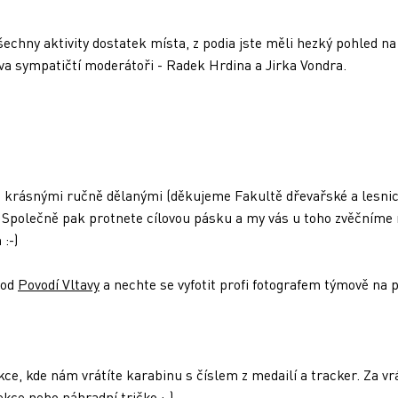
šechny aktivity dostatek místa, z podia jste měli hezký pohled na 
dva sympatičtí moderátoři - Radek Hrdina a Jirka Vondra.
s krásnými ručně dělanými (děkujeme Fakultě dřevařské a lesni
Společně pak protnete cílovou pásku a my vás u toho zvěčníme na
 :-)
 od
Povodí Vltavy
a nechte se vyfotit profi fotografem týmově na
e, kde nám vrátíte karabinu s číslem z medailí a tracker. Za 
kce nebo náhradní tričko :-)