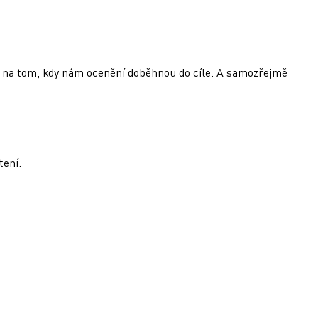
eží na tom, kdy nám ocenění doběhnou do cíle. A samozřejmě
čtení.