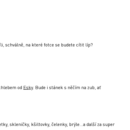
li, schválně, na které fotce se budete cítit líp?
chlebem od
Esky
. Bude i stánek s něčím na zub, ať
, skleničky, kšiltovky, čelenky, brýle...a další za super