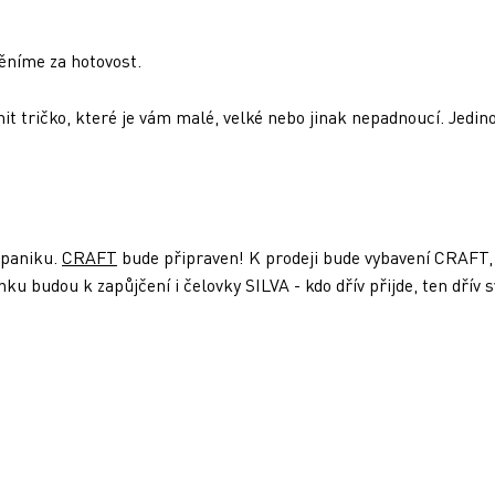
měníme za hotovost.
t tričko, které je vám malé, velké nebo jinak nepadnoucí. Jedino
 paniku.
CRAFT
bude připraven! K prodeji bude vybavení CRAFT, 
u budou k zapůjčení i čelovky SILVA - kdo dřív přijde, ten dřív sv