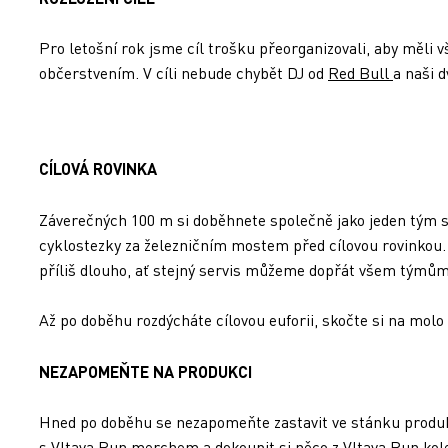
Pro letošní rok jsme cíl trošku přeorganizovali, aby měli v
občerstvením. V cíli nebude chybět DJ od
Red Bull
a naši 
CÍLOVÁ ROVINKA
Záverečných 100 m si doběhnete společně jako jeden tým 
cyklostezky za železničním mostem před cílovou rovinkou. 
příliš dlouho, ať stejný servis můžeme dopřát všem týmům
Až po doběhu rozdýcháte cílovou euforii, skočte si na molo
NEZAPOMEŇTE NA PRODUKCI
Hned po doběhu se nezapomeňte zastavit ve stánku produkc
s Vltava Run merchem a dokoupit si něco z Vltava Run kole