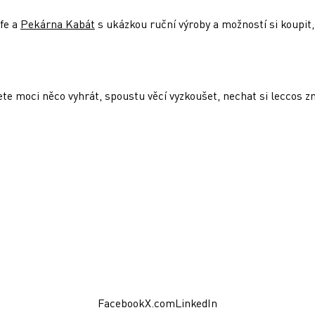
afe a
Pekárna Kabát
s ukázkou ruční výroby a možností si koupit
 moci něco vyhrát, spoustu věcí vyzkoušet, nechat si leccos změ
Facebook
X.com
LinkedIn