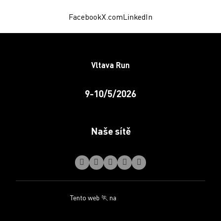
Facebook
X.com
LinkedIn
Vltava Run
9-10/5/2026
Naše sítě
Tento web 🏃 na
solidpixels.