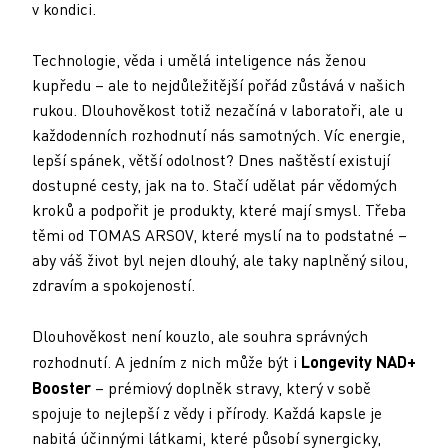
v kondici.
Technologie, věda i umělá inteligence nás ženou
kupředu – ale to nejdůležitější pořád zůstává v našich
rukou. Dlouhověkost totiž nezačíná v laboratoři, ale u
každodenních rozhodnutí nás samotných. Víc energie,
lepší spánek, větší odolnost? Dnes naštěstí existují
dostupné cesty, jak na to. Stačí udělat pár vědomých
kroků a podpořit je produkty, které mají smysl. Třeba
těmi od TOMAS ARSOV, které myslí na to podstatné –
aby váš život byl nejen dlouhý, ale taky naplněný silou,
zdravím a spokojeností.
Dlouhověkost není kouzlo, ale souhra správných
rozhodnutí. A jedním z nich může být i
Longevity NAD+
Booster
– prémiový doplněk stravy, který v sobě
spojuje to nejlepší z vědy i přírody. Každá kapsle je
nabitá účinnými látkami, které působí synergicky,