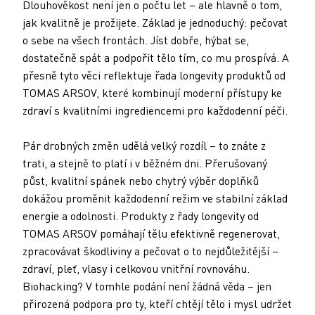
Dlouhověkost není jen o počtu let – ale hlavně o tom,
jak kvalitně je prožijete. Základ je jednoduchý: pečovat
o sebe na všech frontách. Jíst dobře, hýbat se,
dostatečně spát a podpořit tělo tím, co mu prospívá. A
přesně tyto věci reflektuje řada longevity produktů od
TOMAS ARSOV, které kombinují moderní přístupy ke
zdraví s kvalitními ingrediencemi pro každodenní péči.
Pár drobných změn udělá velký rozdíl – to znáte z
trati, a stejně to platí i v běžném dni. Přerušovaný
půst, kvalitní spánek nebo chytrý výběr doplňků
dokážou proměnit každodenní režim ve stabilní základ
energie a odolnosti. Produkty z řady longevity od
TOMAS ARSOV pomáhají tělu efektivně regenerovat,
zpracovávat škodliviny a pečovat o to nejdůležitější –
zdraví, pleť, vlasy i celkovou vnitřní rovnováhu.
Biohacking? V tomhle podání není žádná věda – jen
přirozená podpora pro ty, kteří chtějí tělo i mysl udržet