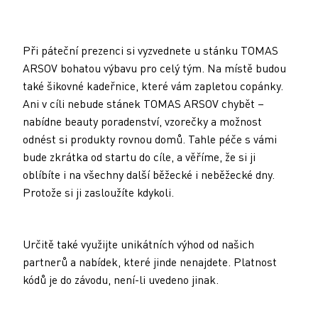
Při páteční prezenci si vyzvednete u stánku TOMAS
ARSOV bohatou výbavu pro celý tým. Na místě budou
také šikovné kadeřnice, které vám zapletou copánky.
Ani v cíli nebude stánek TOMAS ARSOV chybět –
nabídne beauty poradenství, vzorečky a možnost
odnést si produkty rovnou domů. Tahle péče s vámi
bude zkrátka od startu do cíle, a věříme, že si ji
oblíbíte i na všechny další běžecké i neběžecké dny.
Protože si ji zasloužíte kdykoli.
Určitě také využijte unikátních výhod od našich
partnerů a nabídek, které jinde nenajdete. Platnost
kódů je do závodu, není-li uvedeno jinak.