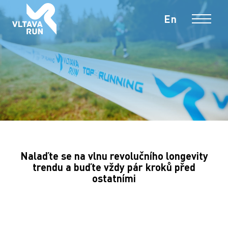
cs
En
MENU
Nalaďte se na vlnu revolučního longevity
trendu a buďte vždy pár kroků před
ostatními